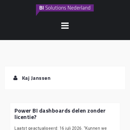
Naar
de
inhoud
springen
Kaj Janssen
Power BI dashboards delen zonder
licentie?
Laatst geactualiseerd: 16 juli 2026. "Kunnen we