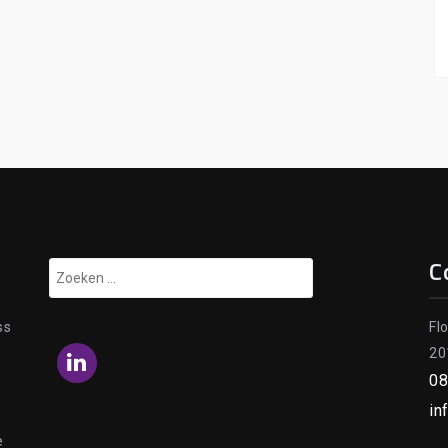
C
Zoeken
naar:
ss
Fl
20
LinkedIn
08
in
e