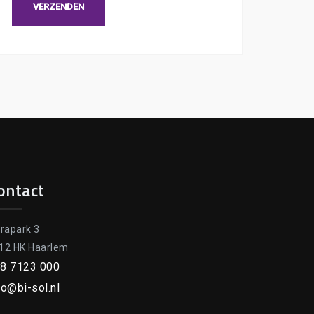
ontact
orapark 3
12 HK Haarlem
8 7123 000
fo@bi-sol.nl