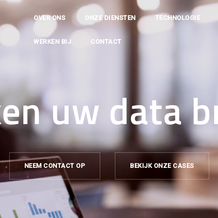
OVER ONS
ONZE DIENSTEN
TECHNOLOGIE
WERKEN BIJ
CONTACT
en uw data b
NEEM CONTACT OP
BEKIJK ONZE CASES