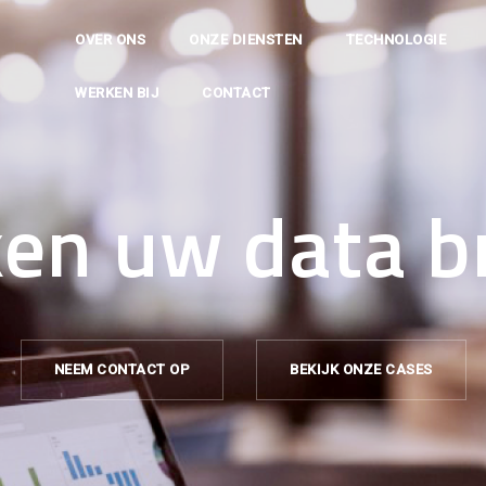
OVER ONS
ONZE DIENSTEN
TECHNOLOGIE
WERKEN BIJ
CONTACT
en uw data b
NEEM CONTACT OP
BEKIJK ONZE CASES