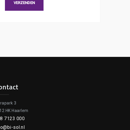
ontact
orapark 3
12 HK Haarlem
8 7123 000
fo@bi-sol.nl