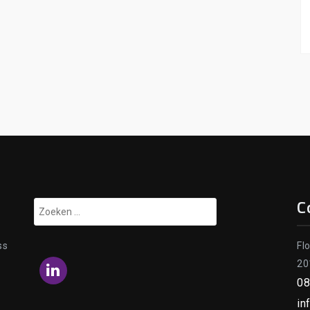
C
Zoeken
naar:
ss
Fl
20
LinkedIn
08
in