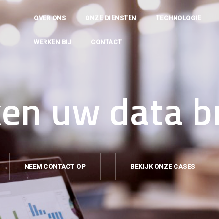
OVER ONS
ONZE DIENSTEN
TECHNOLOGIE
WERKEN BIJ
CONTACT
en uw data b
NEEM CONTACT OP
BEKIJK ONZE CASES