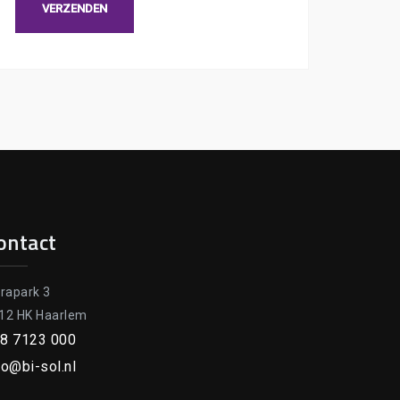
ontact
orapark 3
12 HK Haarlem
8 7123 000
fo@bi-sol.nl