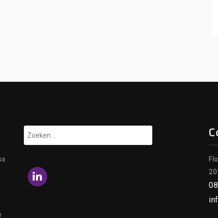
C
Zoeken
naar:
ss
Fl
20
LinkedIn
08
in
e