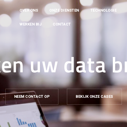
OVER ONS
ONZE DIENSTEN
TECHNOLOGIE
WERKEN BIJ
CONTACT
en uw data b
NEEM CONTACT OP
BEKIJK ONZE CASES