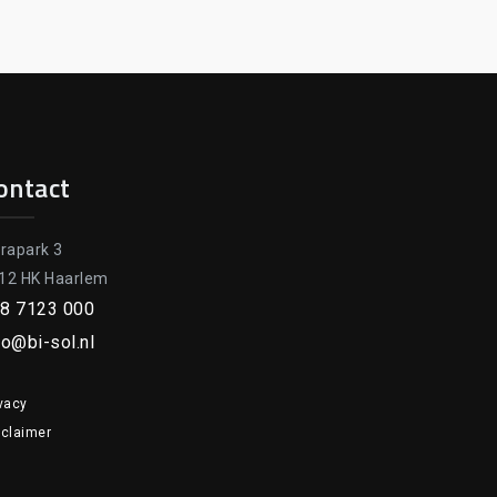
ontact
orapark 3
12 HK Haarlem
8 7123 000
fo@bi-sol.nl
vacy
sclaimer