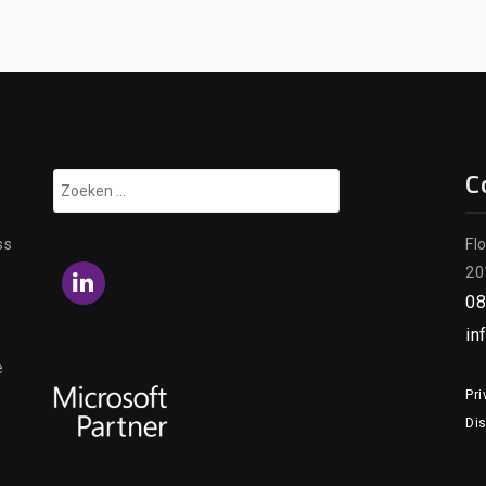
C
Zoeken
naar:
ss
Fl
20
LinkedIn
08
in
e
Pri
Di