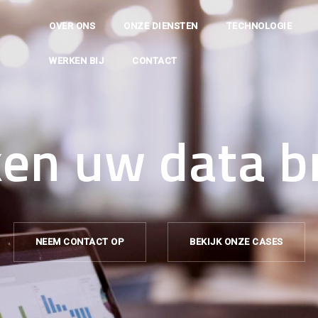
OVER ONS
ONZE DIENSTEN
TECHNOLOGIE
WERKEN BIJ
CONTACT
en uw data b
NEEM CONTACT OP
BEKIJK ONZE CASES