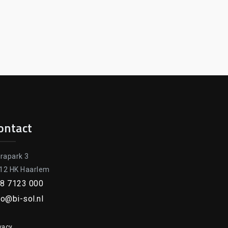
ontact
orapark 3
12 HK Haarlem
8 7123 000
fo@bi-sol.nl
vacy