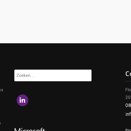
C
Zoeken
naar:
ss
Fl
20
LinkedIn
08
in
e
Pri