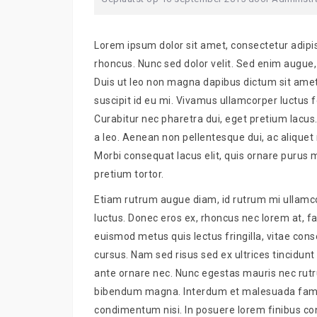
Lorem ipsum dolor sit amet, consectetur adipis
rhoncus. Nunc sed dolor velit. Sed enim augue,
Duis ut leo non magna dapibus dictum sit amet
suscipit id eu mi. Vivamus ullamcorper luctus 
Curabitur nec pharetra dui, eget pretium lacus. 
a leo. Aenean non pellentesque dui, ac aliquet 
Morbi consequat lacus elit, quis ornare purus m
pretium tortor.
Etiam rutrum augue diam, id rutrum mi ullamco
luctus. Donec eros ex, rhoncus nec lorem at, fac
euismod metus quis lectus fringilla, vitae cons
cursus. Nam sed risus sed ex ultrices tincidunt 
ante ornare nec. Nunc egestas mauris nec rut
bibendum magna. Interdum et malesuada fames
condimentum nisi. In posuere lorem finibus 