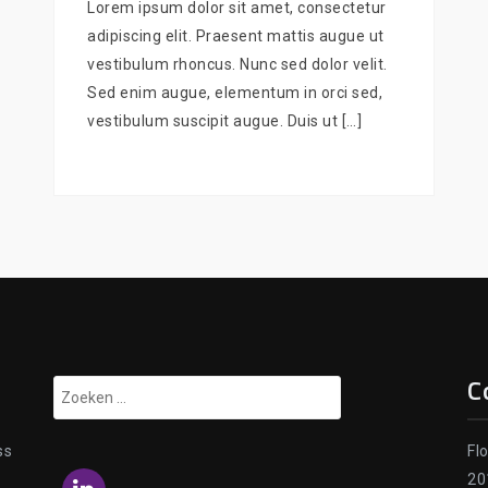
Lorem ipsum dolor sit amet, consectetur
adipiscing elit. Praesent mattis augue ut
vestibulum rhoncus. Nunc sed dolor velit.
Sed enim augue, elementum in orci sed,
vestibulum suscipit augue. Duis ut […]
C
Zoeken
naar:
ss
Fl
20