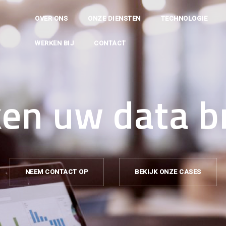
OVER ONS
ONZE DIENSTEN
TECHNOLOGIE
WERKEN BIJ
CONTACT
en uw data b
NEEM CONTACT OP
BEKIJK ONZE CASES